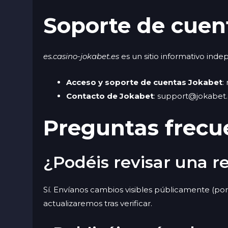
Soporte de cuen
es.casino-jokabet.es
es un sitio informativo ind
Acceso y soporte de cuentas Jokabet
:
Contacto de Jokabet
:
support@jokabet
Preguntas frecu
¿Podéis revisar una 
Sí. Envíanos cambios visibles públicamente (po
actualizaremos tras verificar.