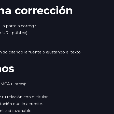
na corrección
la parte a corregir.
o URL pública).
nido citando la fuente o ajustando el texto.
hos
MCA u otras):
 tu relación con el titular.
ación que lo acredite.
titud razonable.